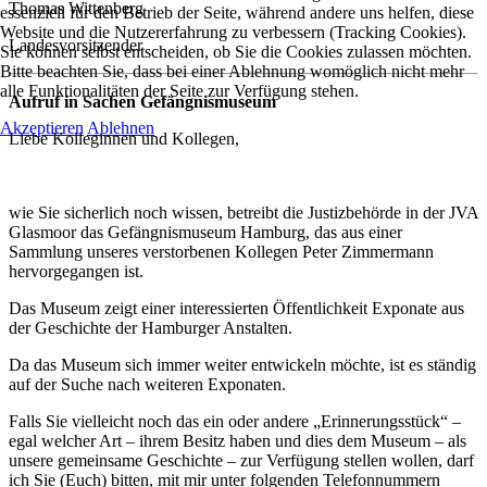
Thomas Wittenberg
essenziell für den Betrieb der Seite, während andere uns helfen, diese
Website und die Nutzererfahrung zu verbessern (Tracking Cookies).
Landesvorsitzender
Sie können selbst entscheiden, ob Sie die Cookies zulassen möchten.
Bitte beachten Sie, dass bei einer Ablehnung womöglich nicht mehr
alle Funktionalitäten der Seite zur Verfügung stehen.
Aufruf in Sachen Gefängnismuseum
Akzeptieren
Ablehnen
Liebe Kolleginnen und Kollegen,
wie Sie sicherlich noch wissen, betreibt die Justizbehörde in der JVA
Glasmoor das Gefängnismuseum Hamburg, das aus einer
Sammlung unseres verstorbenen Kollegen Peter Zimmermann
hervorgegangen ist.
Das Museum zeigt einer interessierten Öffentlichkeit Exponate aus
der Geschichte der Hamburger Anstalten.
Da das Museum sich immer weiter entwickeln möchte, ist es ständig
auf der Suche nach weiteren Exponaten.
Falls Sie vielleicht noch das ein oder andere „Erinnerungsstück“ –
egal welcher Art – ihrem Besitz haben und dies dem Museum – als
unsere gemeinsame Geschichte – zur Verfügung stellen wollen, darf
ich Sie (Euch) bitten, mit mir unter folgenden Telefonnummern