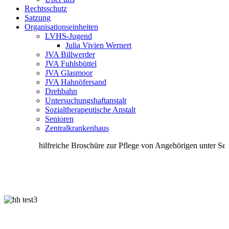
Rechtsschutz
Satzung
Organisationseinheiten
LVHS-Jugend
Julia Vivien Wernert
JVA Billwerder
JVA Fuhlsbüttel
JVA Glasmoor
JVA Hahnöfersand
Drehbahn
Untersuchungshaftanstalt
Sozialtherapeutische Anstalt
Senioren
Zentralkrankenhaus
hilfreiche Broschüre zur Pflege von Angehörigen unter Senior