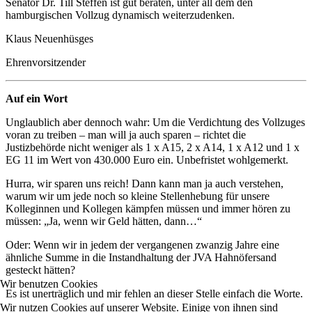
Senator Dr. Till Steffen ist gut beraten, unter all dem den
hamburgischen Vollzug dynamisch weiterzudenken.
Klaus Neuenhüsges
Ehrenvorsitzender
Auf ein Wort
Unglaublich aber dennoch wahr: Um die Verdichtung des Vollzuges
voran zu treiben – man will ja auch sparen – richtet die
Justizbehörde nicht weniger als 1 x A15, 2 x A14, 1 x A12 und 1 x
EG 11 im Wert von 430.000 Euro ein. Unbefristet wohlgemerkt.
Hurra, wir sparen uns reich! Dann kann man ja auch verstehen,
warum wir um jede noch so kleine Stellenhebung für unsere
Kolleginnen und Kollegen kämpfen müssen und immer hören zu
müssen: „Ja, wenn wir Geld hätten, dann…“
Oder: Wenn wir in jedem der vergangenen zwanzig Jahre eine
ähnliche Summe in die Instandhaltung der JVA Hahnöfersand
gesteckt hätten?
Wir benutzen Cookies
Es ist unerträglich und mir fehlen an dieser Stelle einfach die Worte.
Wir nutzen Cookies auf unserer Website. Einige von ihnen sind