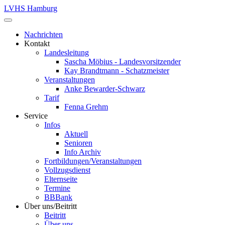
LVHS Hamburg
Nachrichten
Kontakt
Landesleitung
Sascha Möbius - Landesvorsitzender
Kay Brandtmann - Schatzmeister
Veranstaltungen
Anke Bewarder-Schwarz
Tarif
Fenna Grehm
Service
Infos
Aktuell
Senioren
Info Archiv
Fortbildungen/Veranstaltungen
Vollzugsdienst
Elternseite
Termine
BBBank
Über uns/Beitritt
Beitritt
Über uns