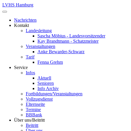
LVHS Hamburg
Nachrichten
Kontakt
Landesleitung
Sascha Möbius - Landesvorsitzender
Kay Brandtmann - Schatzmeister
Veranstaltungen
Anke Bewarder-Schwarz
Tarif
Fenna Grehm
Service
Infos
Aktuell
Senioren
Info Archiv
Fortbildungen/Veranstaltungen
Vollzugsdienst
Elternseite
Termine
BBBank
Über uns/Beitritt
Beitritt
Über uns