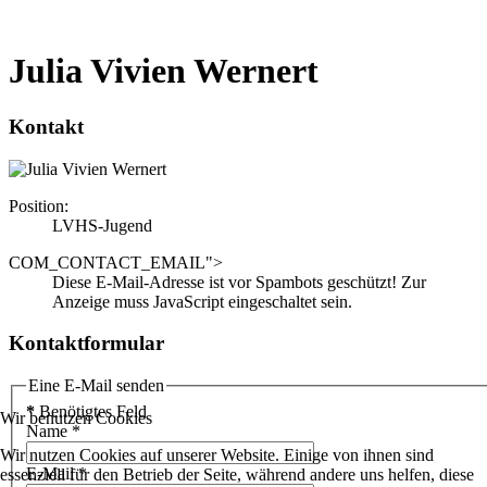
Julia Vivien Wernert
Kontakt
Position:
LVHS-Jugend
COM_CONTACT_EMAIL">
Diese E-Mail-Adresse ist vor Spambots geschützt! Zur
Anzeige muss JavaScript eingeschaltet sein.
Kontaktformular
Eine E-Mail senden
*
Benötigtes Feld
Wir benutzen Cookies
Name
*
Wir nutzen Cookies auf unserer Website. Einige von ihnen sind
E-Mail
*
essenziell für den Betrieb der Seite, während andere uns helfen, diese