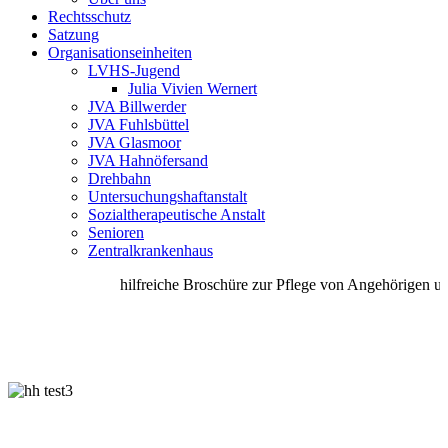
Rechtsschutz
Satzung
Organisationseinheiten
LVHS-Jugend
Julia Vivien Wernert
JVA Billwerder
JVA Fuhlsbüttel
JVA Glasmoor
JVA Hahnöfersand
Drehbahn
Untersuchungshaftanstalt
Sozialtherapeutische Anstalt
Senioren
Zentralkrankenhaus
hilfreiche Broschüre zur Pflege von Angehörigen unt