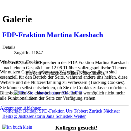
Galerie
FDP-Fraktion Martina Kaesbach
Details
Zugriffe: 11847
Wir benutzen Cookies
Die rechtspolitische Sprecherin der FDP-Fraktion Martina Kaesbach
nach einem Gespräch am 12.08.11 über vollzugspolitische Themen
Wir nutzen Cookies auf unserer Website. Einige von ihnen sind
mit dem Vorsitzenden Klaus Neuenhüsges.
essenziell für den Betrieb der Seite, während andere uns helfen, diese
Website und die Nutzererfahrung zu verbessern (Tracking Cookies).
Sie können selbst entscheiden, ob Sie die Cookies zulassen möchten.
Bitte beachten Sie, dass bei einer Ablehnung womöglich nicht mehr
alle Funktionalitäten der Seite zur Verfügung stehen.
Akzeptieren
Ablehnen
Vorheriger Beitrag: SPD-Fraktion Urs Tabbert
Zurück
Nächster
Beitrag: Justizsenatorin Jana Schiedek
Weiter
Kollegen gesucht!