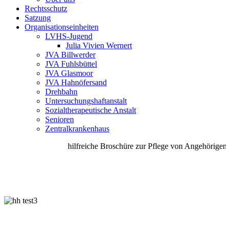
Rechtsschutz
Satzung
Organisationseinheiten
LVHS-Jugend
Julia Vivien Wernert
JVA Billwerder
JVA Fuhlsbüttel
JVA Glasmoor
JVA Hahnöfersand
Drehbahn
Untersuchungshaftanstalt
Sozialtherapeutische Anstalt
Senioren
Zentralkrankenhaus
hilfreiche Broschüre zur Pflege von Angehörigen u