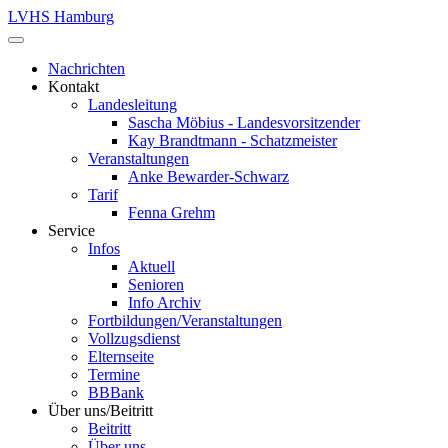
LVHS Hamburg
Nachrichten
Kontakt
Landesleitung
Sascha Möbius - Landesvorsitzender
Kay Brandtmann - Schatzmeister
Veranstaltungen
Anke Bewarder-Schwarz
Tarif
Fenna Grehm
Service
Infos
Aktuell
Senioren
Info Archiv
Fortbildungen/Veranstaltungen
Vollzugsdienst
Elternseite
Termine
BBBank
Über uns/Beitritt
Beitritt
Über uns