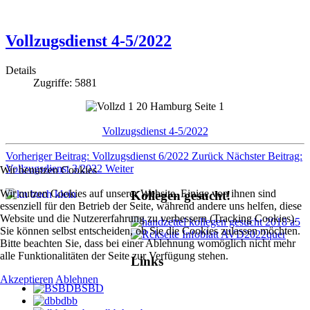
Vollzugsdienst 4-5/2022
Details
Zugriffe: 5881
Vollzugsdienst 4-5/2022
Vorheriger Beitrag: Vollzugsdienst 6/2022
Zurück
Nächster Beitrag:
Vollzugsdienst 3/2022
Weiter
Wir benutzen Cookies
Wir nutzen Cookies auf unserer Website. Einige von ihnen sind
Kollegen gesucht!
essenziell für den Betrieb der Seite, während andere uns helfen, diese
Website und die Nutzererfahrung zu verbessern (Tracking Cookies).
Sie können selbst entscheiden, ob Sie die Cookies zulassen möchten.
Bitte beachten Sie, dass bei einer Ablehnung womöglich nicht mehr
alle Funktionalitäten der Seite zur Verfügung stehen.
Links
Akzeptieren
Ablehnen
BSBD
dbb