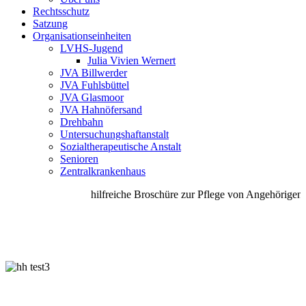
Rechtsschutz
Satzung
Organisationseinheiten
LVHS-Jugend
Julia Vivien Wernert
JVA Billwerder
JVA Fuhlsbüttel
JVA Glasmoor
JVA Hahnöfersand
Drehbahn
Untersuchungshaftanstalt
Sozialtherapeutische Anstalt
Senioren
Zentralkrankenhaus
hilfreiche Broschüre zur Pflege von Angehörigen u