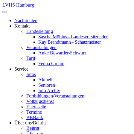
LVHS Hamburg
Nachrichten
Kontakt
Landesleitung
Sascha Möbius - Landesvorsitzender
Kay Brandtmann - Schatzmeister
Veranstaltungen
Anke Bewarder-Schwarz
Tarif
Fenna Grehm
Service
Infos
Aktuell
Senioren
Info Archiv
Fortbildungen/Veranstaltungen
Vollzugsdienst
Elternseite
Termine
BBBank
Über uns/Beitritt
Beitritt
Über uns