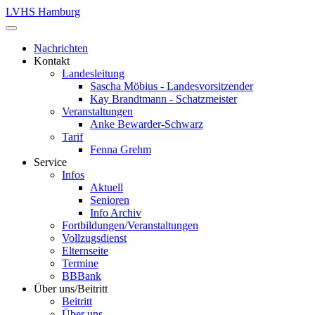
LVHS Hamburg
Nachrichten
Kontakt
Landesleitung
Sascha Möbius - Landesvorsitzender
Kay Brandtmann - Schatzmeister
Veranstaltungen
Anke Bewarder-Schwarz
Tarif
Fenna Grehm
Service
Infos
Aktuell
Senioren
Info Archiv
Fortbildungen/Veranstaltungen
Vollzugsdienst
Elternseite
Termine
BBBank
Über uns/Beitritt
Beitritt
Über uns