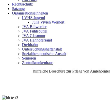
Rechtsschutz
Satzung
Organisationseinheiten
LVHS-Jugend
Julia Vivien Wernert
JVA Billwerder
JVA Fuhlsbüttel
JVA Glasmoor
JVA Hahnöfersand
Drehbahn
Untersuchungshaftanstalt
Sozialtherapeutische Anstalt
Senioren
Zentralkrankenhaus
hilfreiche Broschüre zur Pflege von Angehörigen u