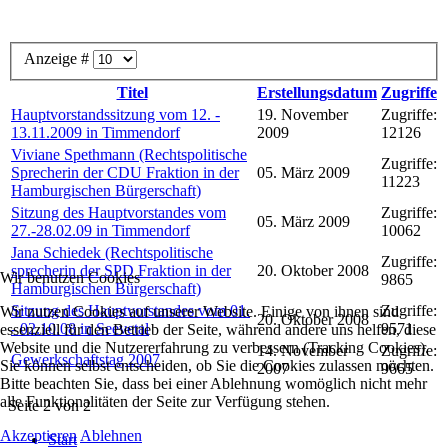
Anzeige #
Titel
Erstellungsdatum
Zugriffe
Hauptvorstandssitzung vom 12. -
19. November
Zugriffe:
13.11.2009 in Timmendorf
2009
12126
Viviane Spethmann (Rechtspolitische
Zugriffe:
Sprecherin der CDU Fraktion in der
05. März 2009
11223
Hamburgischen Bürgerschaft)
Sitzung des Hauptvorstandes vom
Zugriffe:
05. März 2009
27.-28.02.09 in Timmendorf
10062
Jana Schiedek (Rechtspolitische
Zugriffe:
sprecherin der SPD Fraktion in der
20. Oktober 2008
Wir benutzen Cookies
9865
Hamburgischen Bürgerschaft)
Sitzung des Hauptvorstandes vom 01.
Zugriffe:
Wir nutzen Cookies auf unserer Website. Einige von ihnen sind
20. Oktober 2008
- 02.10.08 in Seevetal
9571
essenziell für den Betrieb der Seite, während andere uns helfen, diese
Website und die Nutzererfahrung zu verbessern (Tracking Cookies).
14. November
Zugriffe:
Gewerkschaftstag 2007
Sie können selbst entscheiden, ob Sie die Cookies zulassen möchten.
2007
9665
Bitte beachten Sie, dass bei einer Ablehnung womöglich nicht mehr
alle Funktionalitäten der Seite zur Verfügung stehen.
Seite 2 von 2
Akzeptieren
Ablehnen
Start