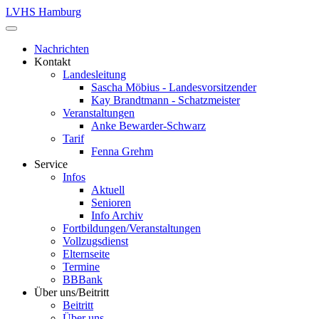
LVHS Hamburg
Nachrichten
Kontakt
Landesleitung
Sascha Möbius - Landesvorsitzender
Kay Brandtmann - Schatzmeister
Veranstaltungen
Anke Bewarder-Schwarz
Tarif
Fenna Grehm
Service
Infos
Aktuell
Senioren
Info Archiv
Fortbildungen/Veranstaltungen
Vollzugsdienst
Elternseite
Termine
BBBank
Über uns/Beitritt
Beitritt
Über uns