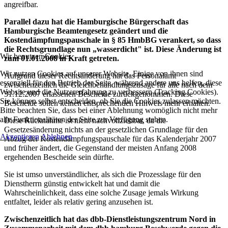
angreifbar.
Parallel dazu hat die Hamburgische Bürgerschaft das
Hamburgische Beamtengesetz geändert und die
Kostendämpfungspauschale in § 85 HmbBG verankert, so dass
die Rechtsgrundlage nun „wasserdicht" ist. Diese Änderung ist
Wir benutzen Cookies
zum 01.01.2008 in Kraft getreten.
Wir nutzen Cookies auf unserer Website. Einige von ihnen sind
Aufgrund dieser Rechtsänderung hat das Personalamt
essenziell für den Betrieb der Seite, während andere uns helfen, diese
zwischenzeitlich die Gleichbehandlungszusage für alle nach dem
Website und die Nutzererfahrung zu verbessern (Tracking Cookies).
31.12.2007 erlassenen Bescheide zurückgenommen. Diese
Sie können selbst entscheiden, ob Sie die Cookies zulassen möchten.
Bescheide sollen keinen entsprechenden Hinweis mehr erhalten.
Bitte beachten Sie, dass bei einer Ablehnung womöglich nicht mehr
alle Funktionalitäten der Seite zur Verfügung stehen.
Diese Rücknahme ist nicht nachvollziehbar, da die
Gesetzesänderung nichts an der gesetzlichen Grundlage für den
Akzeptieren
Ablehnen
Abzug der Kostendämpfungspauschale für das Kalenderjahr 2007
und früher ändert, die Gegenstand der meisten Anfang 2008
ergehenden Bescheide sein dürfte.
Sie ist umso unverständlicher, als sich die Prozesslage für den
Dienstherrn günstig entwickelt hat und damit die
Wahrscheinlichkeit, dass eine solche Zusage jemals Wirkung
entfaltet, leider als relativ gering anzusehen ist.
Zwischenzeitlich hat das dbb-Dienstleistungszentrum Nord in