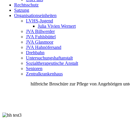
Rechtsschutz
Satzung
Organisationseinheiten
LVHS-Jugend
Julia Vivien Wernert
JVA Billwerder
JVA Fuhlsbüttel
JVA Glasmoor
JVA Hahnöfersand
Drehbahn
Untersuchungshaftanstalt
Sozialtherapeutische Anstalt
Senioren
Zentralkrankenhaus
hilfreiche Broschüre zur Pflege von Angehörigen unter S