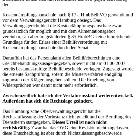
der
Kostendämpfungspauschale nach § 17 a HmbBeihVO gewandt und
vor dem Verwaltungsgericht Hamburg obsiegt. Das
Verwaltungsgericht hielt die Kostendämpfungspauschale zwar
grundsätzlich für möglich und mit dem Alimentationsgebot
vereinbar, sah aber im geänderten § 85 HmbBG keine hinreichende
Grundlage für den Erlass einer Beihilfeverordnung mit
Kostendämpfungspauschale durch den Senat.
Daraufhin hat das Personalamt allen Beihilfeberechtigten eine
Gleichbehandlungszusage gegeben, soweit nicht am 01.06.2007
bereits bestandskräftige Beihilfebescheide vorlagen. Zugesagt wurde
die erneute Sachprüfung, sofern die Musterverfahren endgültig
zugunsten der Kläger ausgehen sollten. Die Erhebung von
Widersprüchen war damit nicht mehr erforderlich.
Zwischenzeitlich hat sich der Verfahrensstand weiterentwickelt.
Außerdem hat sich die Rechtslage geändert.
Das Hamburgische Oberverwaltungsgericht hat die
Rechtsauffassung der Vorinstanz nicht geteilt und der Berufung des
Dienstherrn stattgegeben.
Dieses Urteil ist noch
nicht
rechtskräftig.
Zwar hat das OVG eine Revision nicht zugelassen,
diese Entscheidung ist aber durch Nichtzulassungsbeschwerde