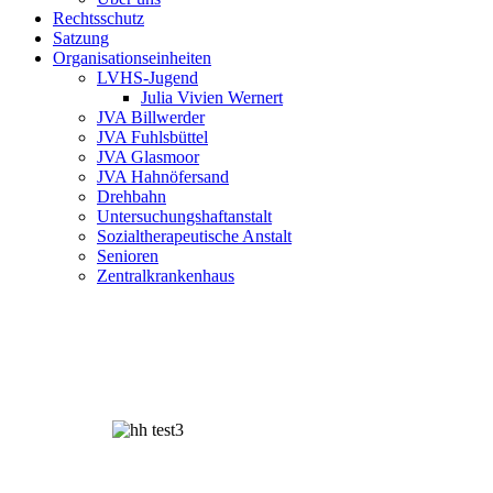
Rechtsschutz
Satzung
Organisationseinheiten
LVHS-Jugend
Julia Vivien Wernert
JVA Billwerder
JVA Fuhlsbüttel
JVA Glasmoor
JVA Hahnöfersand
Drehbahn
Untersuchungshaftanstalt
Sozialtherapeutische Anstalt
Senioren
Zentralkrankenhaus