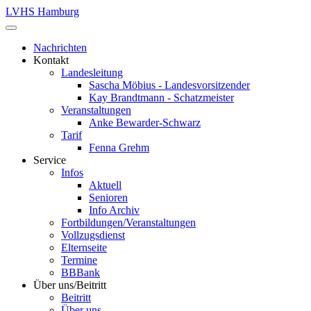
LVHS Hamburg
Nachrichten
Kontakt
Landesleitung
Sascha Möbius - Landesvorsitzender
Kay Brandtmann - Schatzmeister
Veranstaltungen
Anke Bewarder-Schwarz
Tarif
Fenna Grehm
Service
Infos
Aktuell
Senioren
Info Archiv
Fortbildungen/Veranstaltungen
Vollzugsdienst
Elternseite
Termine
BBBank
Über uns/Beitritt
Beitritt
Über uns