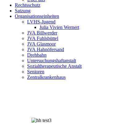
Rechtsschutz
Satzung
Organisationseinheiten
LVHS-Jugend
Julia Vivien Wernert
JVA Billwerder
JVA Fuhlsbüttel
JVA Glasmoor
JVA Hahnöfersand
Drehbahn
Untersuchungshaftanstalt
Sozialtherapeutische Anstalt
Senioren
Zentralkrankenhaus