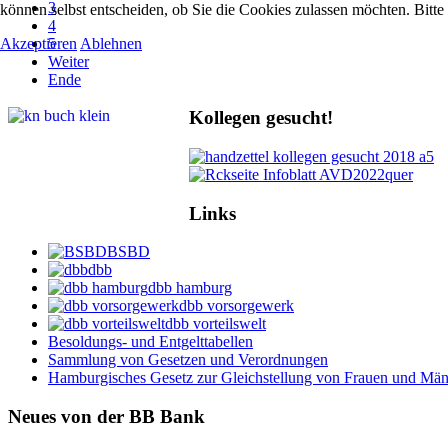
3
können selbst entscheiden, ob Sie die Cookies zulassen möchten. Bitte
4
Akzeptieren
Ablehnen
5
Weiter
Ende
Kollegen gesucht!
Links
BSBD
dbb
dbb hamburg
dbb vorsorgewerk
dbb vorteilswelt
Besoldungs- und Entgelttabellen
Sammlung von Gesetzen und Verordnungen
Hamburgisches Gesetz zur Gleichstellung von Frauen und Männ
Neues von der BB Bank