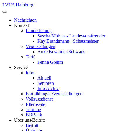
LVHS Hamburg
Nachrichten
Kontakt
Landesleitung
Sascha Möbius - Landesvorsitzender
Kay Brandtmann - Schatzmeister
Veranstaltungen
Anke Bewarder-Schwarz
Tarif
Fenna Grehm
Service
Infos
Aktuell
Senioren
Info Archiv
Fortbildungen/Veranstaltungen
Vollzugsdienst
Elternseite
Termine
BBBank
Über uns/Beitritt
Beitritt
Über uns