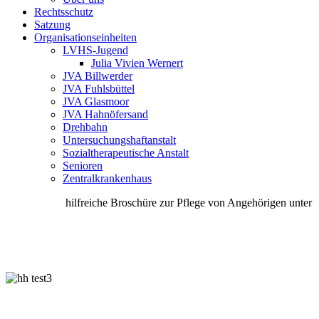
Rechtsschutz
Satzung
Organisationseinheiten
LVHS-Jugend
Julia Vivien Wernert
JVA Billwerder
JVA Fuhlsbüttel
JVA Glasmoor
JVA Hahnöfersand
Drehbahn
Untersuchungshaftanstalt
Sozialtherapeutische Anstalt
Senioren
Zentralkrankenhaus
hilfreiche Broschüre zur Pflege von Angehörigen unter Sen