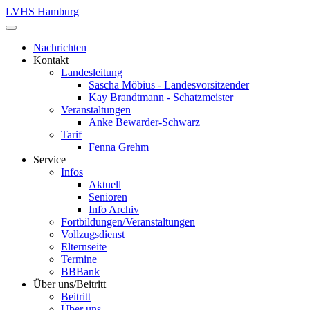
LVHS Hamburg
Nachrichten
Kontakt
Landesleitung
Sascha Möbius - Landesvorsitzender
Kay Brandtmann - Schatzmeister
Veranstaltungen
Anke Bewarder-Schwarz
Tarif
Fenna Grehm
Service
Infos
Aktuell
Senioren
Info Archiv
Fortbildungen/Veranstaltungen
Vollzugsdienst
Elternseite
Termine
BBBank
Über uns/Beitritt
Beitritt
Über uns