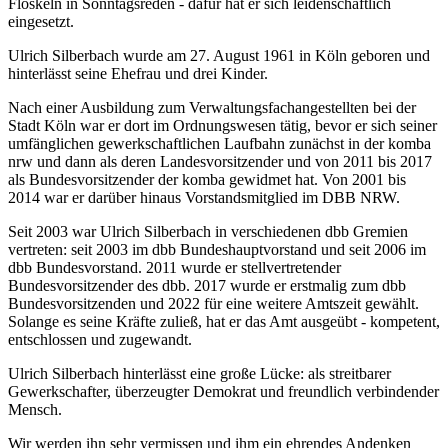
Floskeln in Sonntagsreden - dafür hat er sich leidenschaftlich
eingesetzt.
Ulrich Silberbach wurde am 27. August 1961 in Köln geboren und
hinterlässt seine Ehefrau und drei Kinder.
Nach einer Ausbildung zum Verwaltungsfachangestellten bei der
Stadt Köln war er dort im Ordnungswesen tätig, bevor er sich seiner
umfänglichen gewerkschaftlichen Laufbahn zunächst in der komba
nrw und dann als deren Landesvorsitzender und von 2011 bis 2017
als Bundesvorsitzender der komba gewidmet hat. Von 2001 bis
2014 war er darüber hinaus Vorstandsmitglied im DBB NRW.
Seit 2003 war Ulrich Silberbach in verschiedenen dbb Gremien
vertreten: seit 2003 im dbb Bundeshauptvorstand und seit 2006 im
dbb Bundesvorstand. 2011 wurde er stellvertretender
Bundesvorsitzender des dbb. 2017 wurde er erstmalig zum dbb
Bundesvorsitzenden und 2022 für eine weitere Amtszeit gewählt.
Solange es seine Kräfte zuließ, hat er das Amt ausgeübt - kompetent,
entschlossen und zugewandt.
Ulrich Silberbach hinterlässt eine große Lücke: als streitbarer
Gewerkschafter, überzeugter Demokrat und freundlich verbindender
Mensch.
Wir werden ihn sehr vermissen und ihm ein ehrendes Andenken