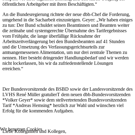
öffentlichen Arbeitgeber mit ihren Beschäftigten.“
An die Bundesregierung richtete der neue dbb-Chef die Forderung,
umgehend in die Sacharbeit einzusteigen. Geyer: „Wir haben einiges
zu tun: Der Bund schuldet seinen Beamtinnen und Beamten weiter
die zeitnahe und systemgerechte Übernahme des Tarifergebnisses
vom Frühjahr, die lange überfällige Rücknahme der
Arbeitszeitverlängerung bei den Bundesbeamten auf 41 Stunden
und die Umsetzung des Verfassungsgerichtsurteils zur
amtsangemessenen Alimentation, um nur drei zentrale Themen zu
nennen. Hier besteht dringender Handlungsbedarf und wir werden
nicht lockerlassen, bis wir da zufriedenstellende Lösungen
erreichen.“
Der Bundesvorsitzende des BSBD sowie der Landesvorsitzende des
LVHS René Müller gratulierT dem neuen dbb-Bundesvorsitzenden
*Volker Geyer* sowie dem stellvertretenden Bundesvorsitzenden
Tarif *Andreas Hemsing* herzlich zur Wahl und wünschen viel
Erfolg für die kommenden Aufgaben.
Wir benutzen Cookies
Liebe Kolleginnen und Kollegen,