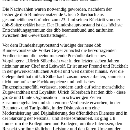
Die Nachwahlen waren notwendig geworden, nachdem der
bisherige dbb Bundesvorsitzende Ulrich Silberbach aus
gesundheitlichen Gründen zum 23. Juni seinen Rücktritt von der
dbb-Spitze erklärt hatte. Der Bundeshauptvorstand ist das höchste
Entscheidungsgremium des dbb beamtenbund und tarifunion
zwischen den Gewerkschaftstagen.
Vor dem Bundeshauptvorstand würdigte der neue dbb
Bundesvorsitzende Volker Geyer zunächst die hervorragenden
Verdienste und die beeindruckende Persönlichkeit seines
Vorgängers: „Ulrich Silberbach war in den letzten sieben Jahren
nicht nur unser Chef und Leitwolf. Er ist unser Freund und Rückhalt
in der gewerkschaftlichen Arbeit und weit darüber hinaus. Wer die
Gelegenheit hat mit Uli Silberbach zusammenzuarbeiten, kann sich
nicht nur auf seine Fachkompetenz und politisches
Fingerspitzengefühl verlassen, sondern auch auf seine menschliche
Zugewandtheit und Loyalität. Ulrich Silberbach hat den dbb - diese
große und bunte Organisation – in schwierigen Zeiten
zusammengehalten und sich enorme Verdienste erworben, in der
Beamten- und Tarifpolitik, in der Diskussion um eine
Modernisierung und Digitalisierung des öffentlichen Dienstes und in
der Stärkung der Personal- und Betriebsratsarbeit. Es ging Uli
immer um die Kolleginnen und Kollegen, um ihre Interessen, den
Respekt vor ihrer täglichen Leistung und den fairen Umgang der