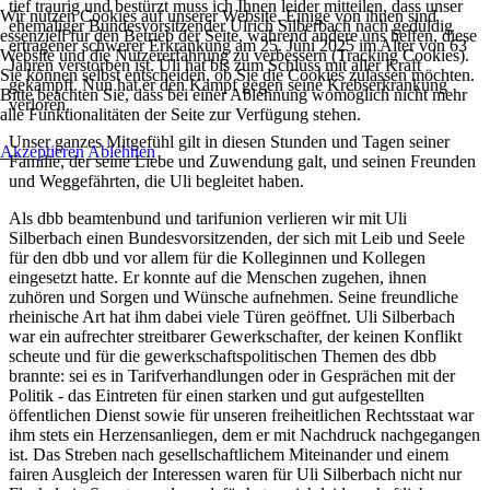
tief traurig und bestürzt muss ich Ihnen leider mitteilen, dass unser
Wir nutzen Cookies auf unserer Website. Einige von ihnen sind
ehemaliger Bundesvorsitzender Ulrich Silberbach nach geduldig
essenziell für den Betrieb der Seite, während andere uns helfen, diese
ertragener schwerer Erkrankung am 25. Juni 2025 im Alter von 63
Website und die Nutzererfahrung zu verbessern (Tracking Cookies).
Jahren verstorben ist. Uli hat bis zum Schluss mit aller Kraft
Sie können selbst entscheiden, ob Sie die Cookies zulassen möchten.
gekämpft. Nun hat er den Kampf gegen seine Krebserkrankung
Bitte beachten Sie, dass bei einer Ablehnung womöglich nicht mehr
verloren.
alle Funktionalitäten der Seite zur Verfügung stehen.
Unser ganzes Mitgefühl gilt in diesen Stunden und Tagen seiner
Akzeptieren
Ablehnen
Familie, der seine Liebe und Zuwendung galt, und seinen Freunden
und Weggefährten, die Uli begleitet haben.
Als dbb beamtenbund und tarifunion verlieren wir mit Uli
Silberbach einen Bundesvorsitzenden, der sich mit Leib und Seele
für den dbb und vor allem für die Kolleginnen und Kollegen
eingesetzt hatte. Er konnte auf die Menschen zugehen, ihnen
zuhören und Sorgen und Wünsche aufnehmen. Seine freundliche
rheinische Art hat ihm dabei viele Türen geöffnet. Uli Silberbach
war ein aufrechter streitbarer Gewerkschafter, der keinen Konflikt
scheute und für die gewerkschaftspolitischen Themen des dbb
brannte: sei es in Tarifverhandlungen oder in Gesprächen mit der
Politik - das Eintreten für einen starken und gut aufgestellten
öffentlichen Dienst sowie für unseren freiheitlichen Rechtsstaat war
ihm stets ein Herzensanliegen, dem er mit Nachdruck nachgegangen
ist. Das Streben nach gesellschaftlichem Miteinander und einem
fairen Ausgleich der Interessen waren für Uli Silberbach nicht nur