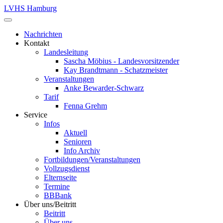
LVHS Hamburg
Nachrichten
Kontakt
Landesleitung
Sascha Möbius - Landesvorsitzender
Kay Brandtmann - Schatzmeister
Veranstaltungen
Anke Bewarder-Schwarz
Tarif
Fenna Grehm
Service
Infos
Aktuell
Senioren
Info Archiv
Fortbildungen/Veranstaltungen
Vollzugsdienst
Elternseite
Termine
BBBank
Über uns/Beitritt
Beitritt
Über uns