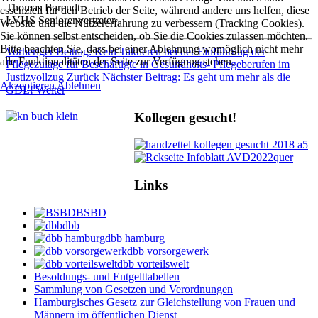
Thomas Barendt
essenziell für den Betrieb der Seite, während andere uns helfen, diese
LVHS Seniorenvertreter
Website und die Nutzererfahrung zu verbessern (Tracking Cookies).
Sie können selbst entscheiden, ob Sie die Cookies zulassen möchten.
Bitte beachten Sie, dass bei einer Ablehnung womöglich nicht mehr
Vorheriger Beitrag: Kein Taktieren bei der Einführung der
alle Funktionalitäten der Seite zur Verfügung stehen.
Pflegezulage für Beschäftigte in Gesundheits- Pflegeberufen im
Justizvollzug
Zurück
Nächster Beitrag: Es geht um mehr als die
Akzeptieren
Ablehnen
GDL!
Weiter
Kollegen gesucht!
Links
BSBD
dbb
dbb hamburg
dbb vorsorgewerk
dbb vorteilswelt
Besoldungs- und Entgelttabellen
Sammlung von Gesetzen und Verordnungen
Hamburgisches Gesetz zur Gleichstellung von Frauen und
Männern im öffentlichen Dienst