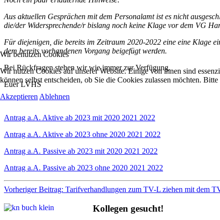
Aus aktuellen Gesprächen mit dem Personalamt ist es nicht ausgeschl
die/der Widersprechende/r bislang noch keine Klage vor dem VG Ham
Für diejenigen, die bereits im Zeitraum 2020-2022 eine eine Klage e
dem bereits vorhandenen Vorgang beigefügt werden.
Wir benutzen Cookies
Bei Rückfragen stehen wir wie immer zur Verfügung.
Wir nutzen Cookies auf unserer Website. Einige von ihnen sind essenzi
können selbst entscheiden, ob Sie die Cookies zulassen möchten. Bitte
Euer LVHS
Akzeptieren
Ablehnen
Antrag a.A. Aktive ab 2023 mit 2020 2021 2022
Antrag a.A. Aktive ab 2023 ohne 2020 2021 2022
Antrag a.A. Passive ab 2023 mit 2020 2021 2022
Antrag a.A. Passive ab 2023 ohne 2020 2021 2022
Vorheriger Beitrag: Tarifverhandlungen zum TV-L ziehen mit dem 
Kollegen gesucht!