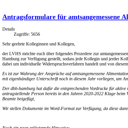
Antragsformulare für amtsangemessene Ali
Details
Zugriffe: 5656
Sehr geehrte Kolleginnen und Kollegen,
der LVHS möchte euch über folgendes Prozedere zur amtangemessenen
Hamburg zur Verfügung gestellt, sodass jede Kollegin und jerder Koll
dabei um individuelle Widerspruchsverfahren handelt und von diese
Es ist zur Wahrung der Ansprüche auf amtsangemessene Alimentation 
mit eigenhändiger Unterschrift noch in diesem Jahr vorliegen, um A
Der dbb-hamburg hat dafür die entsprechenden Vordrucke für aktive u
antragstellende Person bereits in den Jahren 2020-2022 Klage beim V
Beamte beigefügt,
Wir stellen Dokumente im Word-Format zur Verfügung, da diese dann 
Noch ein paar erläuternde Hinweise: