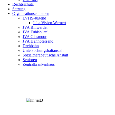
Rechtsschutz
Satzung
Organisationseinheiten
LVHS-Jugend
Julia Vivien Wernert
JVA Billwerder
JVA Fuhlsbüttel
JVA Glasmoor
JVA Hahnöfersand
Drehbahn
Untersuchungshaftanstalt
Sozialtherapeutische Anstalt
Senioren
Zentralkrankenhaus