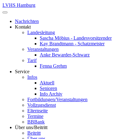
LVHS Hamburg
Nachrichten
Kontakt
Landesleitung
Sascha Möbius - Landesvorsitzender
Kay Brandtmann - Schatzmeister
Veranstaltungen
Anke Bewarder-Schwarz
Tarif
Fenna Grehm
Service
Infos
Aktuell
Senioren
Info Archiv
Fortbildungen/Veranstaltungen
Vollzugsdienst
Elternseite
Termine
BBBank
Über uns/Beitritt
Beitritt
Über uns