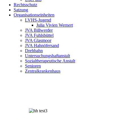
Rechtsschutz
Satzung
Organisationseinheiten
LVHS-Jugend
Julia Vivien Wernert
JVA Billwerder
JVA Fuhlsbüttel
JVA Glasmoor
JVA Hahnöfersand
Drehbahn
Untersuchungshaftanstalt
Sozialtherapeutische Anstalt
Senioren
Zentralkrankenhaus